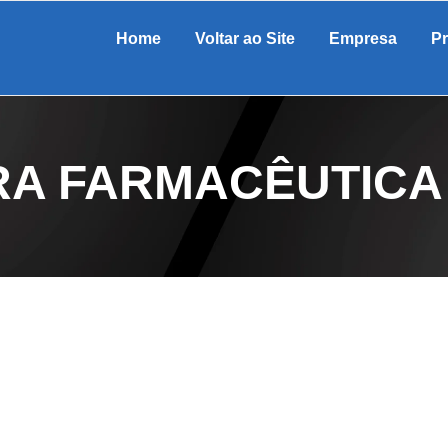
Home
Voltar ao Site
Empresa
P
RA FARMACÊUTICA