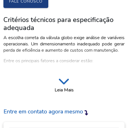
FALE CONOSCO
Critérios técnicos para especificação
adequada
A escolha correta da válvula globo exige análise de variáveis
operacionais. Um dimensionamento inadequado pode gerar
perda de eficiência e aumento de custos com manutenção.
Entre os principais fatores a considerar estão:
Classe de pressão: define a capacidade de suportar
diferentes condições operacionais.
Material de fabricação: influencia na resistência à corrosão
Leia Mais
e ao desgaste.
Tipo de vedação: impacta diretamente na estanqueidade
do sistema.
Entre em contato agora mesmo
Perfil do obturador: determina o nível de controle sobre a
vazão.