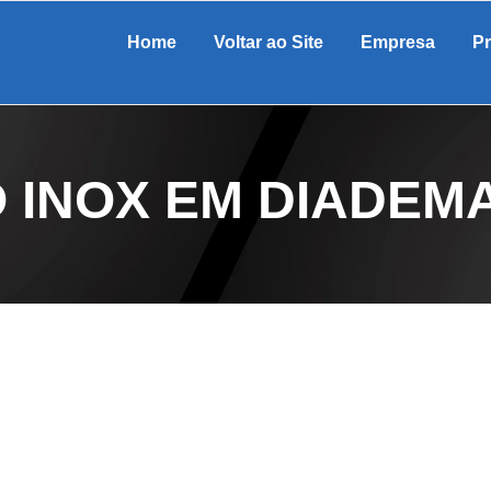
Home
Voltar ao Site
Empresa
P
 INOX EM DIADEM